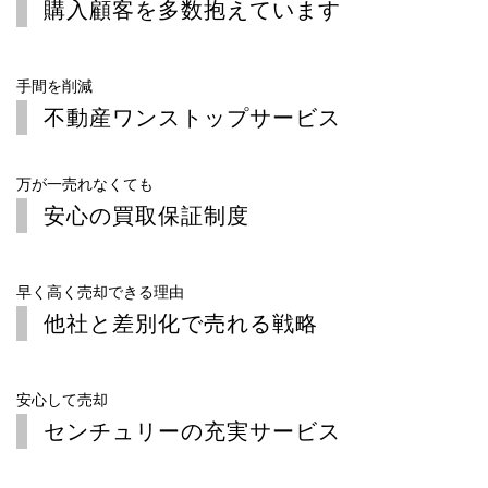
購入顧客を多数
抱えています
手間を削減
不動産
ワンストップサービス
万が一売れなくても
安心の
買取保証制度
早く高く売却できる理由
他社と差別化で
売れる戦略
安心して売却
センチュリーの充実
サービス